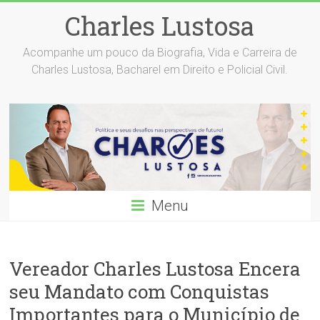
Skip
Charles Lustosa
to
content
Acompanhe um pouco da Biografia, Vida e Carreira de
Charles Lustosa, Bacharel em Direito e Policial Civil.
Menu
Vereador Charles Lustosa Encera
seu Mandato com Conquistas
Importantes para o Município de