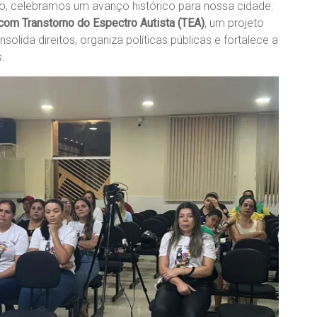
, celebramos um avanço histórico para nossa cidade:
com Transtorno do Espectro Autista (TEA)
, um projeto
olida direitos, organiza políticas públicas e fortalece a
.