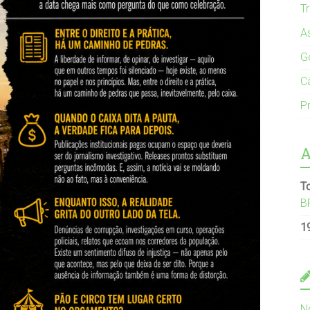
T
A
G
C
Pr
A
T
B
1
N