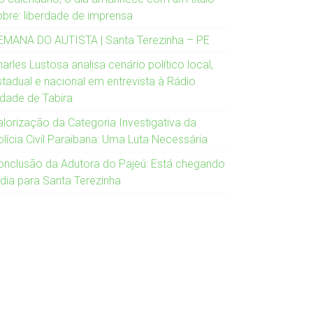
obre: liberdade de imprensa
EMANA DO AUTISTA | Santa Terezinha – PE
arles Lustosa analisa cenário político local,
stadual e nacional em entrevista à Rádio
idade de Tabira
alorização da Categoria Investigativa da
olícia Civil Paraibana: Uma Luta Necessária
onclusão da Adutora do Pajeú: Está chegando
 dia para Santa Terezinha