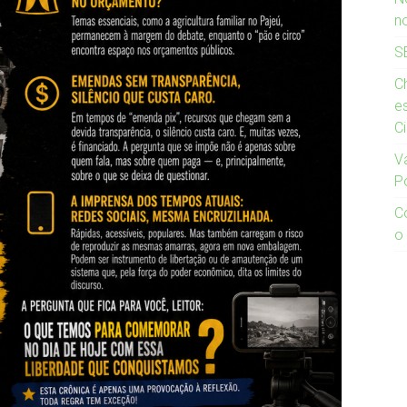
n
S
Ch
e
C
V
P
C
o