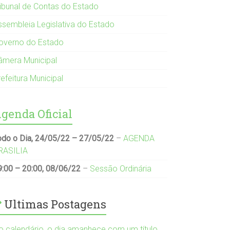
ribunal de Contas do Estado
ssembleia Legislativa do Estado
overno do Estado
âmera Municipal
efeitura Municipal
genda Oficial
odo o Dia,
24/05/22
–
27/05/22
–
AGENDA
RASILIA
9:00
–
20:00
,
08/06/22
–
Sessão Ordinária
Ultimas Postagens
o calendário, o dia amanhece com um título