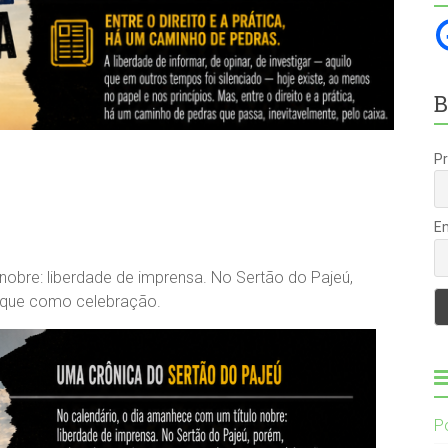
B
P
E
nobre: liberdade de imprensa. No Sertão do Pajeú,
 que como celebração.
P