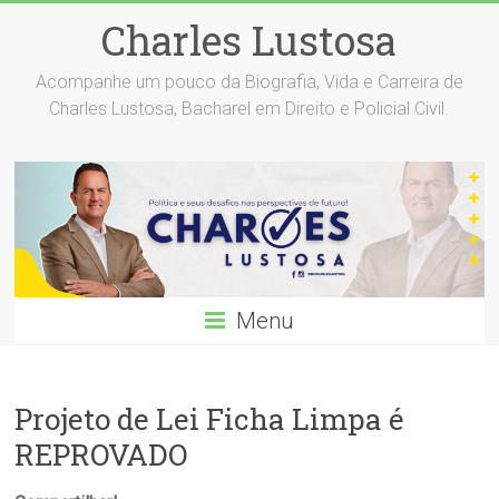
Skip
Charles Lustosa
to
content
Acompanhe um pouco da Biografia, Vida e Carreira de
Charles Lustosa, Bacharel em Direito e Policial Civil.
Menu
Projeto de Lei Ficha Limpa é
REPROVADO