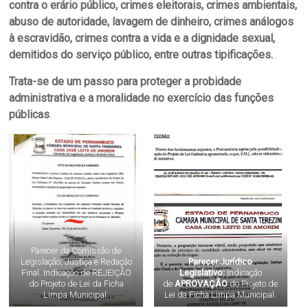
contra o erário público, crimes eleitorais, crimes ambientais,
abuso de autoridade, lavagem de dinheiro, crimes análogos
à escravidão, crimes contra a vida e a dignidade sexual,
demitidos do serviço público, entre outras tipificações.
Trata-se de um passo para proteger a probidade
administrativa e a moralidade no exercício das funções
públicas
.
Parecer da Comissão de
Legislação, Justiça e Redação
Parecer Jurídico
Final. Indicação de REJEIÇÃO
Legislativo:
Indicação
do Projeto de Lei da Ficha
de
APROVAÇÃO
do Projeto de
Limpa Municipal.
Lei da Ficha Limpa Municipal.