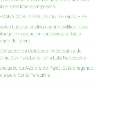
obre: liberdade de imprensa
EMANA DO AUTISTA | Santa Terezinha – PE
arles Lustosa analisa cenário político local,
stadual e nacional em entrevista à Rádio
idade de Tabira
alorização da Categoria Investigativa da
olícia Civil Paraibana: Uma Luta Necessária
onclusão da Adutora do Pajeú: Está chegando
 dia para Santa Terezinha