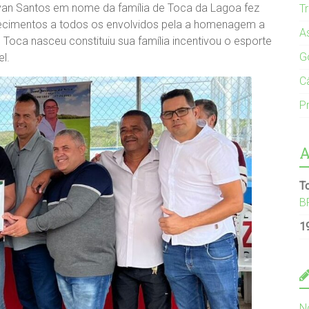
rivan Santos em nome da família de Toca da Lagoa fez
T
decimentos a todos os envolvidos pela a homenagem a
A
oca nasceu constituiu sua família incentivou o esporte
G
l.
C
Pr
A
T
B
1
N