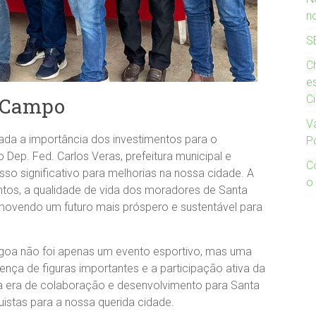
n
S
Ch
e
C
o Campo
V
erada a importância dos investimentos para o
P
Dep. Fed. Carlos Veras, prefeitura municipal e
C
so significativo para melhorias na nossa cidade. A
o
ntos, a qualidade de vida dos moradores de Santa
omovendo um futuro mais próspero e sustentável para
agoa não foi apenas um evento esportivo, mas uma
nça de figuras importantes e a participação ativa da
a era de colaboração e desenvolvimento para Santa
istas para a nossa querida cidade.