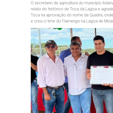
O secretario de agricultura do município Ada
relato do histórico de Toca da Lagoa e agra
Toca na aprovação do nome da Quadra, onde T
e criou o time do Flamengo na Lagoa de Mizae