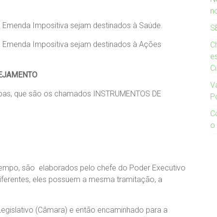
n
 Emenda Impositiva sejam destinados à Saúde.
S
 Emenda Impositiva sejam destinados à Ações
Ch
e
C
NEJAMENTO
V
tapas, que são os chamados INSTRUMENTOS DE
P
C
o
 tempo, são elaborados pelo chefe do Poder Executivo
diferentes, eles possuem a mesma tramitação, a
Legislativo (Câmara) e então encaminhado para a