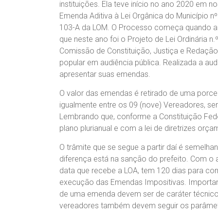
instituições. Ela teve início no ano 2020 em
Emenda Aditiva à Lei Orgânica do Município 
103-A da LOM. O Processo começa quando a C
que neste ano foi o Projeto de Lei Ordinária 
Comissão de Constituição, Justiça e Redação 
popular em audiência pública. Realizada a aud
apresentar suas emendas.
O valor das emendas é retirado de uma porce
igualmente entre os 09 (nove) Vereadores, se
Lembrando que, conforme a Constituição Fed
plano plurianual e com a lei de diretrizes orça
O trâmite que se segue a partir daí é semelh
diferença está na sanção do prefeito. Com o a
data que recebe a LOA, tem 120 dias para co
execução das Emendas Impositivas. Importan
de uma emenda devem ser de caráter técnico,
vereadores também devem seguir os parâmetr