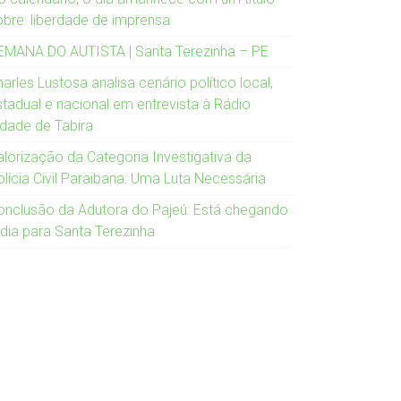
obre: liberdade de imprensa
EMANA DO AUTISTA | Santa Terezinha – PE
arles Lustosa analisa cenário político local,
stadual e nacional em entrevista à Rádio
idade de Tabira
alorização da Categoria Investigativa da
olícia Civil Paraibana: Uma Luta Necessária
onclusão da Adutora do Pajeú: Está chegando
 dia para Santa Terezinha