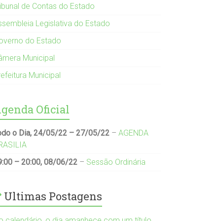
ribunal de Contas do Estado
ssembleia Legislativa do Estado
overno do Estado
âmera Municipal
efeitura Municipal
genda Oficial
odo o Dia,
24/05/22
–
27/05/22
–
AGENDA
RASILIA
9:00
–
20:00
,
08/06/22
–
Sessão Ordinária
Ultimas Postagens
o calendário, o dia amanhece com um título