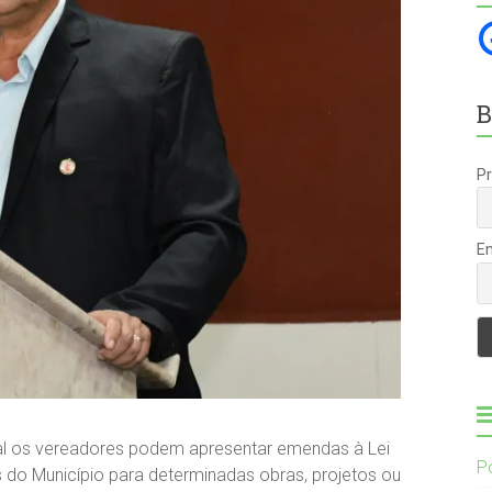
B
P
E
al os vereadores podem apresentar emendas à Lei
P
 do Município para determinadas obras, projetos ou