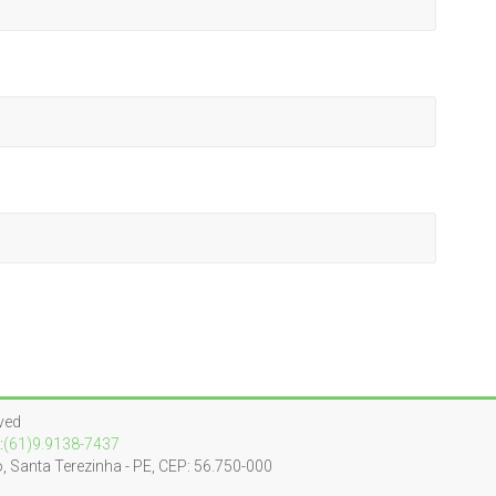
ved
:
(61)9.9138-7437
o, Santa Terezinha - PE, CEP: 56.750-000