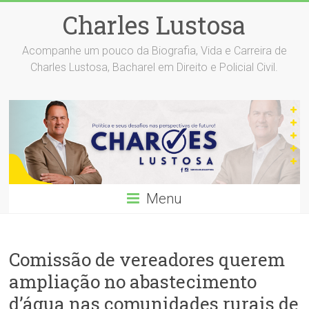
Skip
Charles Lustosa
to
content
Acompanhe um pouco da Biografia, Vida e Carreira de
Charles Lustosa, Bacharel em Direito e Policial Civil.
Menu
Comissão de vereadores querem
ampliação no abastecimento
d’água nas comunidades rurais de