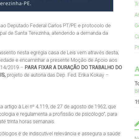
T
A
 ao Deputado Federal Carlos PT/PE e protocolo de
G
pal de Santa Terezinha, atendendo a demanda da
C
Pr
ssento nesta egrégia casa de Leis vem através desta,
dariedade e encaminhar a presente Moção de Apoio aos
A
1214/2019 –
PARA FIXAR A DURAÇÃO DO TRABALHO DO
IS,
projeto de autoria das Dep. Fed. Erika Kokay –
T
B
1
 artigo à Lei nº 4.119, de 27 de agosto de 1962, que
ologia e regulamenta a profissão de psicólogo”, para
té trinta horas semanais.
cólogos é de indiscutível relevância e assegura a saúde
N