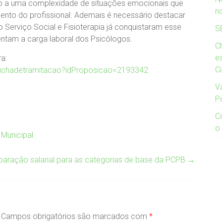
eio a uma complexidade de situações emocionais que
n
to do profissional. Ademais é necessário destacar
 Serviço Social e Fisioterapia já conquistaram esse
S
mentam a carga laboral dos Psicólogos.
Ch
e
a:
C
fichadetramitacao?idProposicao=2193342
V
P
C
o
 Municipal
paração salarial para as categorias de base da PCPB
→
Campos obrigatórios são marcados com
*