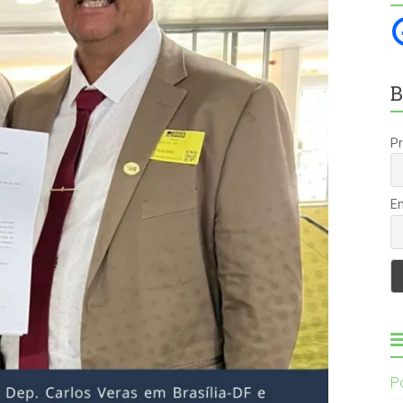
B
P
E
P