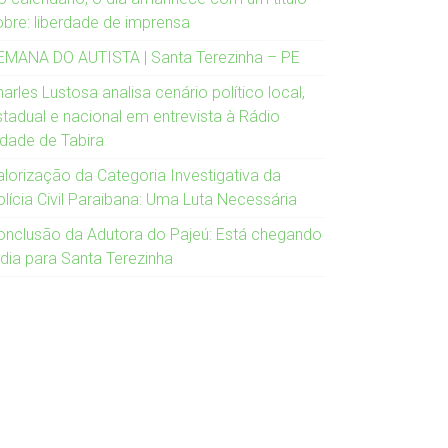
obre: liberdade de imprensa
EMANA DO AUTISTA | Santa Terezinha – PE
arles Lustosa analisa cenário político local,
stadual e nacional em entrevista à Rádio
idade de Tabira
alorização da Categoria Investigativa da
olícia Civil Paraibana: Uma Luta Necessária
onclusão da Adutora do Pajeú: Está chegando
 dia para Santa Terezinha