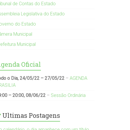
ribunal de Contas do Estado
ssembleia Legislativa do Estado
overno do Estado
âmera Municipal
efeitura Municipal
genda Oficial
odo o Dia,
24/05/22
–
27/05/22
–
AGENDA
RASILIA
9:00
–
20:00
,
08/06/22
–
Sessão Ordinária
Ultimas Postagens
o calendário, o dia amanhece com um título