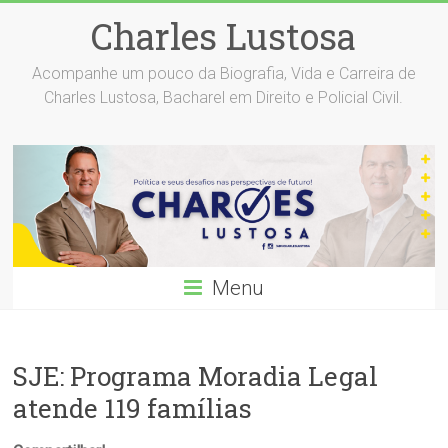
Skip
Charles Lustosa
to
content
Acompanhe um pouco da Biografia, Vida e Carreira de
Charles Lustosa, Bacharel em Direito e Policial Civil.
Menu
SJE: Programa Moradia Legal
atende 119 famílias