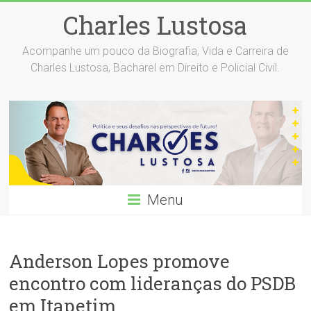
Skip
Charles Lustosa
to
content
Acompanhe um pouco da Biografia, Vida e Carreira de
Charles Lustosa, Bacharel em Direito e Policial Civil.
Menu
Anderson Lopes promove
encontro com lideranças do PSDB
em Itapetim